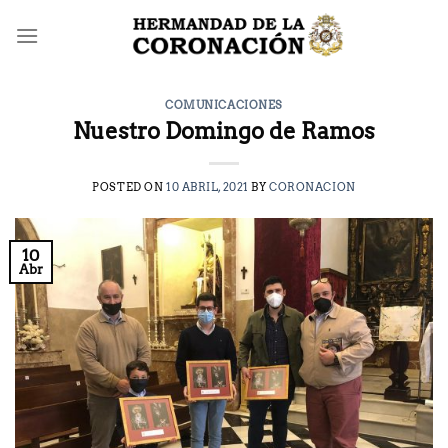
Saltar
al
contenido
COMUNICACIONES
Nuestro Domingo de Ramos
POSTED ON
10 ABRIL, 2021
BY
CORONACION
10
Abr