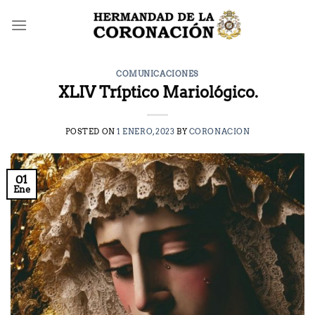
Saltar
al
contenido
COMUNICACIONES
XLIV Tríptico Mariológico.
POSTED ON
1 ENERO, 2023
BY
CORONACION
01
Ene