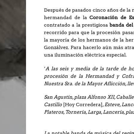
Después de pasados cinco años de la r
hermandad de la
Coronación de Es
contratado a la prestigiosa
banda del
recorrido para que la procesión pasa
la mayoría de los hermanos de la he
Gonzálvez. Para hacerlo aún más atrac
una iluminación eléctrica especial.
‘
A las seis y media de la tarde de h
procesión de la Hermandad y Cofra
Nuestra Sra. de la Mayor Aflicción, lle
San Agustín, plaza Alfonso XII, Caball
Castillo
[Hoy Corredera]
, Esteve, Lanc
Plateros, Tornería, Larga, Lancería, pl
La notable banda de música del regim