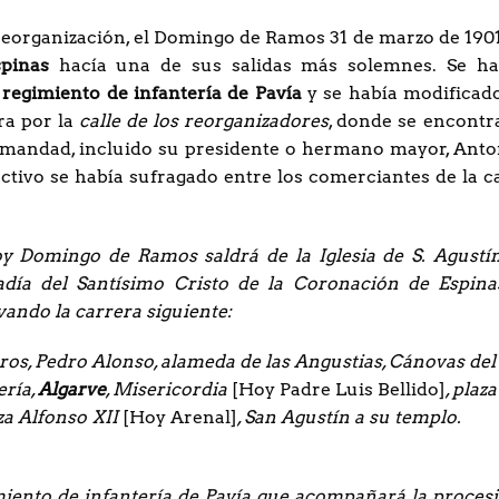
eorganización, el Domingo de Ramos 31 de marzo de 1901,
pinas
hacía una de sus salidas más solemnes. Se ha
 regimiento de infantería de Pavía
y se había modificado
ra por la
calle de los reorganizadores
, donde se encontr
rmandad, incluido su presidente o hermano mayor, Anto
tivo se había sufragado entre los comerciantes de la ca
oy Domingo de Ramos saldrá de la Iglesia de S. Agustín
día del Santísimo Cristo de la Coronación de Espina
vando la carrera siguiente:
eros, Pedro Alonso, alameda de las Angustias, Cánovas del
ería,
Algarve
, Misericordia
[Hoy Padre Luis Bellido]
, plaz
aza Alfonso XII
[Hoy Arenal]
, San Agustín a su templo.
iento de infantería de Pavía que acompañará la procesi