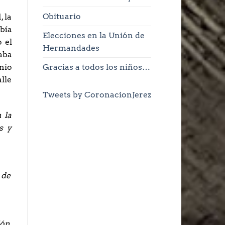
Obituario
 la
bía
Elecciones en la Unión de
 el
Hermandades
aba
nio
Gracias a todos los niños…
lle
Tweets by CoronacionJerez
 la
s y
a de
ón,