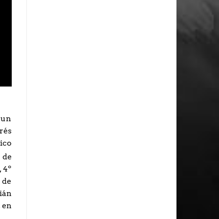
 un
rés
ico
 de
 4º
 de
ián
 en