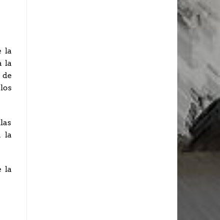
 la
 la
 de
los
las
 la
 la