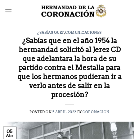
Saltar
al
contenido
¿SABÍAS QUE?
,
COMUNICACIONES
¿Sabías que en el año 1954 la
hermandad solicitó al Jerez CD
que adelantara la hora de su
partido contra el Mestalla para
que los hermanos pudieran ir a
verlo antes de salir en la
procesión?
POSTED ON
5 ABRIL, 2022
BY
CORONACION
05
Abr