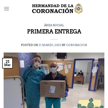
Saltar
al
contenido
ÁREA SOCIAL
PRIMERA ENTREGA
POSTED ON
21 MARZO, 2020
BY
CORONACION
21
Mar