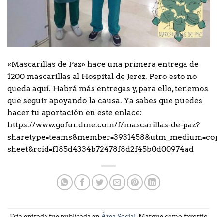
«Mascarillas de Paz» hace una primera entrega de
1200 mascarillas al Hospital de Jerez. Pero esto no
queda aquí. Habrá más entregas y, para ello, tenemos
que seguir apoyando la causa. Ya sabes que puedes
hacer tu aportación en este enlace:
https://www.gofundme.com/f/mascarillas-de-paz?
sharetype=teams&member=3931458&utm_medium=cop
sheet&rcid=f185d4334b72478f8d2f45b0d00974ad
Esta entrada fue publicada en
Área Social
. Marque como favorito