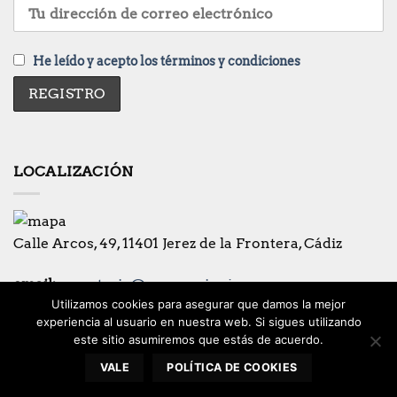
He leído y acepto los términos y condiciones
LOCALIZACIÓN
Calle Arcos, 49, 11401 Jerez de la Frontera, Cádiz
email:
secretaria@coronacionjerez.es
Utilizamos cookies para asegurar que damos la mejor
Teléfono:
956-321221
experiencia al usuario en nuestra web. Si sigues utilizando
este sitio asumiremos que estás de acuerdo.
VALE
POLÍTICA DE COOKIES
Copyright 2026 © Hermandad de la Coronación