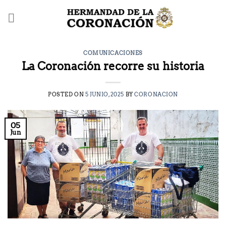
Saltar
al
contenido
COMUNICACIONES
La Coronación recorre su historia
POSTED ON
5 JUNIO, 2025
BY
CORONACION
05
Jun