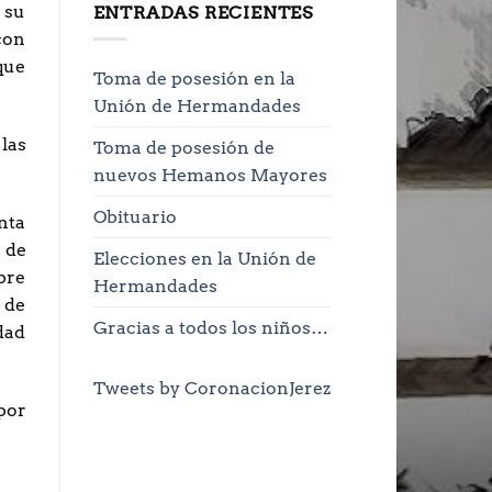
 su
ENTRADAS RECIENTES
con
que
Toma de posesión en la
Unión de Hermandades
las
Toma de posesión de
nuevos Hemanos Mayores
Obituario
enta
 de
Elecciones en la Unión de
bre
Hermandades
 de
Gracias a todos los niños…
dad
Tweets by CoronacionJerez
por