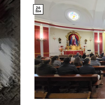
26
Ene