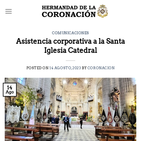
Saltar
al
contenido
COMUNICACIONES
Asistencia corporativa a la Santa
Iglesia Catedral
POSTED ON
14 AGOSTO, 2023
BY
CORONACION
14
Ago