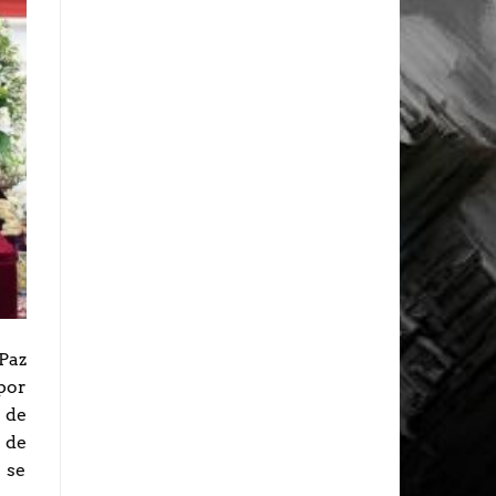
Paz
por
 de
 de
 se