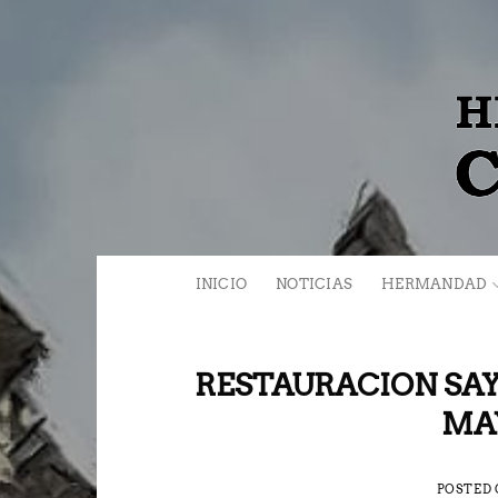
Saltar
al
contenido
INICIO
NOTICIAS
HERMANDAD
RESTAURACION SAY
MA
POSTED